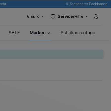
echt
Stationärer Fachhandel
€
Euro
Service/Hilfe
SALE
Marken
Schulranzentage