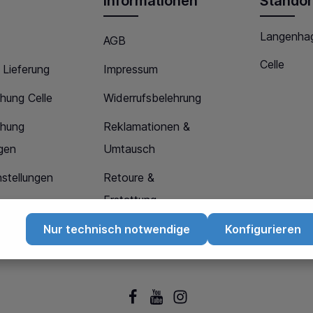
Informationen
Standor
Langenha
AGB
Celle
 Lieferung
Impressum
hung Celle
Widerrufsbelehrung
chung
Reklamationen &
gen
Umtausch
stellungen
Retoure &
Erstattung
Datenschutz
Nur technisch notwendige
Konfigurieren