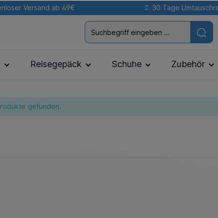
nloser Versand ab 49€
30 Tage Umtauschr
n
Reisegepäck
Schuhe
Zubehör
Produkte gefunden.