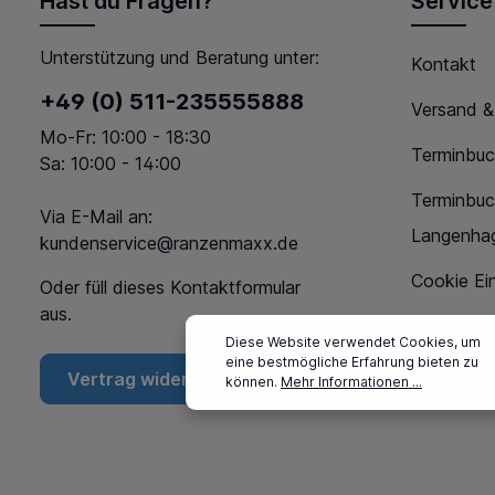
Hast du Fragen?
Service
Unterstützung und Beratung unter:
Kontakt
+49 (0) 511-235555888
Versand &
Mo-Fr: 10:00 - 18:30
Terminbuc
Sa: 10:00 - 14:00
Terminbu
Via E-Mail an:
Langenha
kundenservice@ranzenmaxx.de
Cookie Ein
Oder füll dieses
Kontaktformular
aus.
Diese Website verwendet Cookies, um
eine bestmögliche Erfahrung bieten zu
Vertrag widerrufen
können.
Mehr Informationen ...