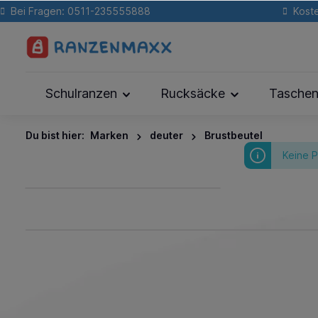
Bei Fragen: 0511-235555888
Koste
Schulranzen
Rucksäcke
Tasche
Du bist hier:
Marken
deuter
Brustbeutel
Keine 