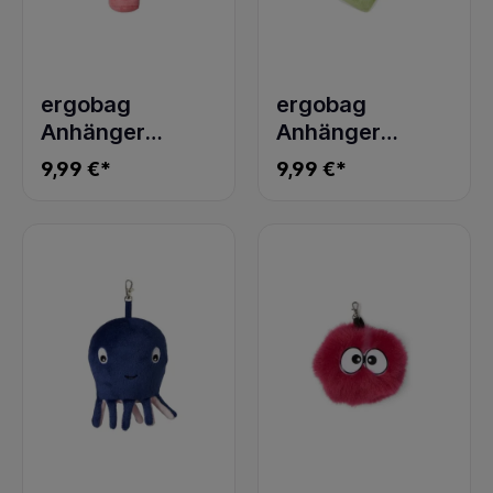
ergobag
ergobag
Anhänger
Anhänger
Hangies Bleistift
Hangies
9,99 €*
9,99 €*
Lesebuch