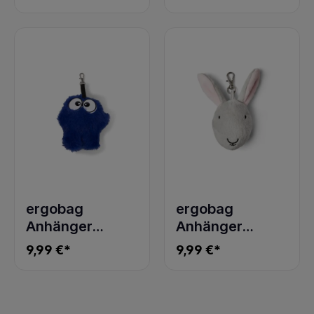
monster
Flauschi
ergobag
ergobag
Anhänger
Anhänger
Hangies Fiete-
Hangies Hopsi
9,99 €*
9,99 €*
Flauschi