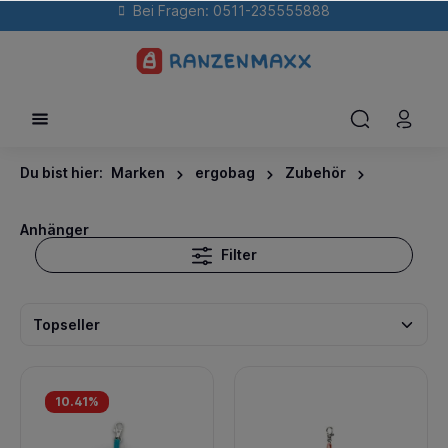
Bei Fragen: 0511-235555888
Du bist hier:
Marken
ergobag
Zubehör
Anhänger
Filter
10.41
%