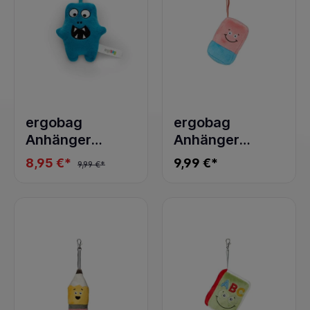
ergobag
ergobag
Anhänger
Anhänger
Hangies
Hangies
8,95 €*
9,99 €*
9,99 €*
Monster
Radiergummi