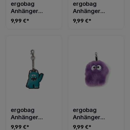
ergobag
ergobag
Anhänger
Anhänger
Hangies
Hangies Finja-
9,99 €*
9,99 €*
Oktopus
Flauschi
ergobag
ergobag
Anhänger
Anhänger
Hangies
Hangies Finni-
9,99 €*
9,99 €*