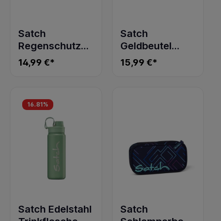
Satch
Satch
Regenschutz
Geldbeutel
Lila
blackjack
14,99 €*
15,99 €*
16.81
%
Satch Edelstahl
Satch