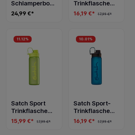
Schlamperbox
Trinkflasche
Deep Petrol
mint tritan
24,99 €*
16,19 €*
17,99 €*
11.12
%
10.01
%
Satch Sport
Satch Sport-
Trinkflasche
Trinkflasche
Lime Green
blue tritan
15,99 €*
16,19 €*
17,99 €*
17,99 €*