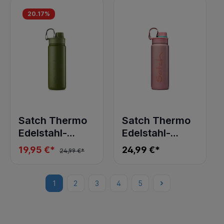
20.17
%
Satch Thermo
Satch Thermo
Edelstahl-
Edelstahl-
Trinkflasche
Trinkflasche
19,95 €*
24,99 €*
24,99 €*
olive steel
rose steel
1
2
3
4
5