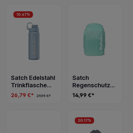
10.67
%
Satch Edelstahl
Satch
Trinkflasche
Regenschutz
Nordic Ice Blue
Mint
26,79 €*
14,99 €*
29,99 €*
20.17
%