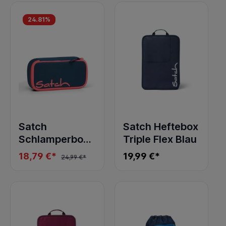
24.81
%
Satch
Satch Heftebox
Schlamperbox
Triple Flex Blau
Pink Phantom
18,79 €*
19,99 €*
24,99 €*