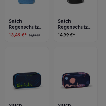
Satch
Satch
Regenschutz
Regenschutz
Blau
Schwarz
13,49 €*
14,99 €*
14,99 €*
Satch
Satch