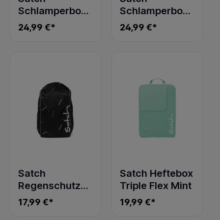
Schlamperbox
Schlamperbox
Blue Tech
Coral Reef
24,99 €*
24,99 €*
Satch
Satch Heftebox
Regenschutz
Triple Flex Mint
ninja matrix
17,99 €*
19,99 €*