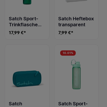
Satch Sport-
Satch Heftebox
Trinkflasche
transparent
green tritan
17,99 €*
7,99 €*
10.01
%
Satch
Satch Sport-