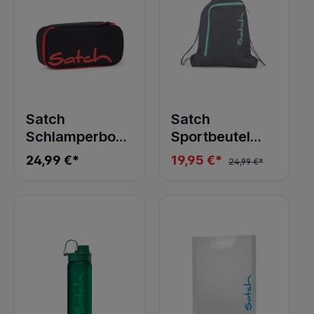
Satch
Satch
Schlamperbox
Sportbeutel
fire phantom
mint phantom
24,99 €*
19,95 €*
24,99 €*