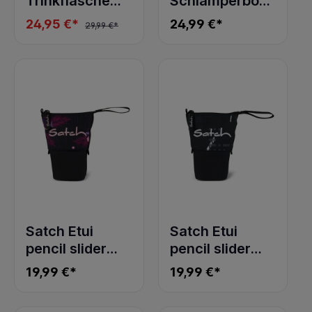
Trinkflasche
Schlamperbox
Nordic Jade
Purple Laser
24,95 €*
24,99 €*
29,99 €*
Green
Satch Etui
Satch Etui
pencil slider
pencil slider
Mystic Nights
Ninja Matrix
19,99 €*
19,99 €*