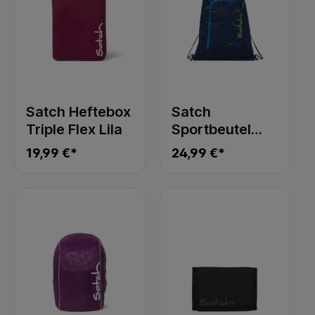
Satch Heftebox
Satch
Triple Flex Lila
Sportbeutel
Blue Tech New
19,99 €*
24,99 €*